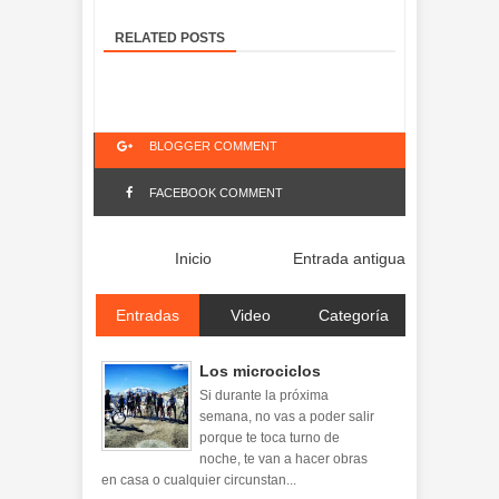
RELATED POSTS
BLOGGER COMMENT
FACEBOOK COMMENT
Inicio
Entrada antigua
Entradas
Video
Categoría
Los microciclos
Si durante la próxima
semana, no vas a poder salir
porque te toca turno de
noche, te van a hacer obras
en casa o cualquier circunstan...